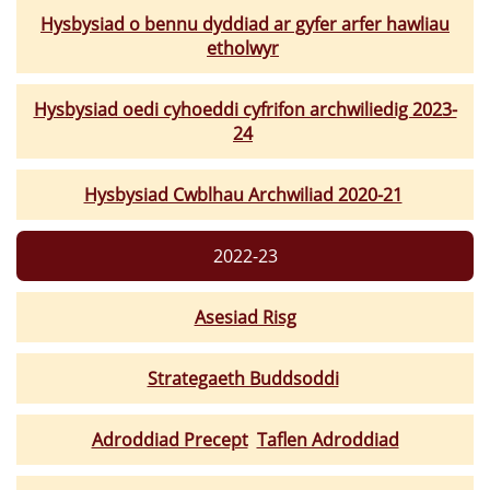
Hysbysiad o bennu dyddiad ar gyfer arfer hawliau
etholwyr
Hysbysiad oedi cyhoeddi cyfrifon archwiliedig 2023-
24
Hysbysiad Cwblhau Archwiliad 2020-21
2022-23
Asesiad Risg
Strategaeth Buddsoddi
Adroddiad Precept
Taflen Adroddiad